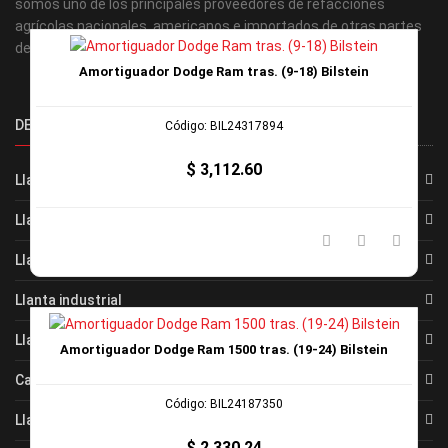
somos uno de los principales proveedores de refacciones
agrícolas nacionales, americanos e importados de otras partes
del mundo!
Amortiguador Dodge Ram tras. (9-18) Bilstein
DEPARTAMENTOS
Código: BIL24317894
$ 3,112.60
Llanta camion
Llanta automotriz
Llanta agricola
Llanta industrial
Llanta bicicleta
Amortiguador Dodge Ram 1500 tras. (19-24) Bilstein
Camaras
Código: BIL24187350
Llanta moto
$ 2,330.24