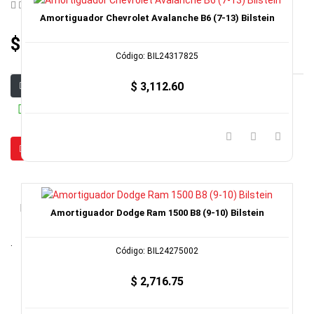
/
Escribe un comentario
Amortiguador Chevrolet Avalanche B6 (7-13) Bilstein
$ 3,303.92
Código: BIL24317825
$ 3,112.60
En stock (1)
Agregar
Detalles
Comentarios
Amortiguador Dodge Ram 1500 B8 (9-10) Bilstein
.
Código: BIL24275002
$ 2,716.75