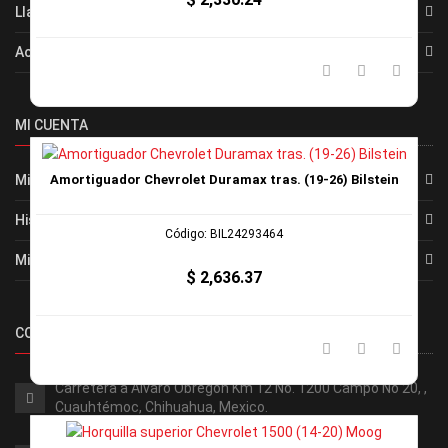
Llanta cesped
Accesorios y Refacciones Automotriz
MI CUENTA
Mi Cuenta
Amortiguador Chevrolet Duramax tras. (19-26) Bilstein
Historial de Pedidos
Código: BIL24293464
Mis Direcciones
$ 2,636.37
CONTACTOS
Carretera a Álvaro Obregón Km 12 No. 1200 Campo No 20, ,
Cuauhtémoc, Chihuahua, Mexico.