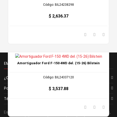
Código: BIL24238298
$ 2,636.37
Amortiguador Ford F-150 4WD del. (15-26) Bilstein
EMPRESA
Código: BIL24337120
¿Quiénes Somos?
Política de Privacidad
$ 3,537.88
Términos y Condiciones
En el corazon de la importante region agrícolas de Cuauhtemoc,